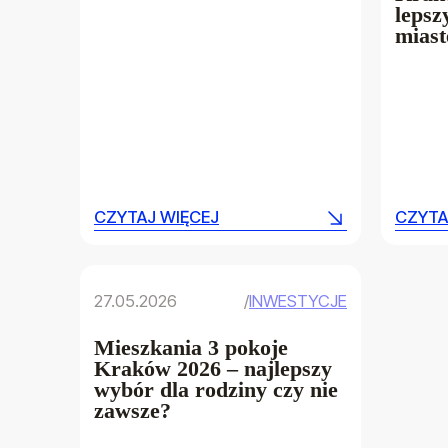
lepsz
mias
CZYTAJ WIĘCEJ
CZYTA
CZYTAJ WIĘCEJ
CZYTA
27.05.2026
/
INWESTYCJE
Mieszkania 3 pokoje
Kraków 2026 – najlepszy
wybór dla rodziny czy nie
zawsze?