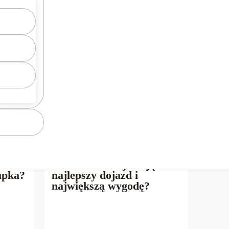
STYCJE
17.06.2026
/
INWESTYCJE
ntu w
Mieszkanie blisko
tramwaju w Krakowie –
 a
które lokalizacje dają
apka?
najlepszy dojazd i
największą wygodę?