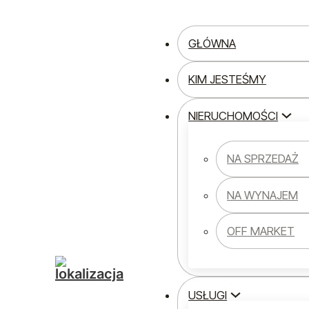
Przejdź do głównej treści
Przejdź do stopki
GŁÓWNA
KIM JESTEŚMY
NIERUCHOMOŚCI
Strona główna
Aktualności
NA SPRZEDAŻ
BLOG
NA WYNAJEM
LOKALI
OFF MARKET
USŁUGI