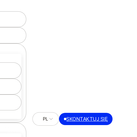
W
JĄCYCH
SKONTAKTUJ SIĘ
PL
EDAJĄCYCH
EN