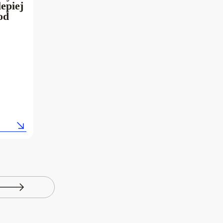
epiej
od