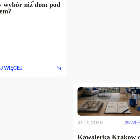
y wybór niż dom pod
tem?
J WIĘCEJ
J WIĘCEJ
21.05.2026
/
INWE
Kawalerka Kraków c