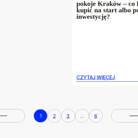
pokoje Kraków – co l
kupić na start albo p
inwestycję?
CZYTAJ WIĘCEJ
CZYTAJ WIĘCEJ
1
2
3
…
6