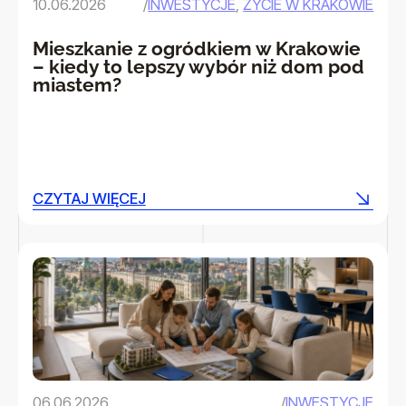
10.06.2026
/
INWESTYCJE
,
ŻYCIE W KRAKOWIE
Mieszkanie z ogródkiem w Krakowie
– kiedy to lepszy wybór niż dom pod
miastem?
CZYTAJ WIĘCEJ
CZYTAJ WIĘCEJ
06.06.2026
/
INWESTYCJE