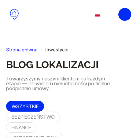
Przejdź do głównej treści
Przejdź do stopki
PL
EN
Strona główna
inwestycje
BLOG LOKALIZACJI
Towarzyszymy naszym klientom na każdym
etapie — od wyboru nieruchomości po finalne
podpisanie umowy.
WSZYSTKIE
BEZPIECZEŃSTWO
FINANCE