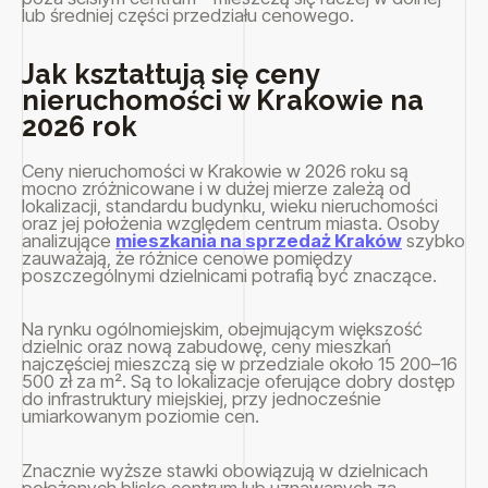
lub średniej części przedziału cenowego.
Jak kształtują się ceny
nieruchomości w Krakowie na
2026 rok
Ceny nieruchomości w Krakowie w 2026 roku są
mocno zróżnicowane i w dużej mierze zależą od
lokalizacji, standardu budynku, wieku nieruchomości
oraz jej położenia względem centrum miasta. Osoby
analizujące
mieszkania na sprzedaż Kraków
szybko
zauważają, że różnice cenowe pomiędzy
poszczególnymi dzielnicami potrafią być znaczące.
Na rynku ogólnomiejskim, obejmującym większość
dzielnic oraz nową zabudowę, ceny mieszkań
najczęściej mieszczą się w przedziale około 15 200–16
500 zł za m². Są to lokalizacje oferujące dobry dostęp
do infrastruktury miejskiej, przy jednocześnie
umiarkowanym poziomie cen.
Znacznie wyższe stawki obowiązują w dzielnicach
położonych blisko centrum lub uznawanych za