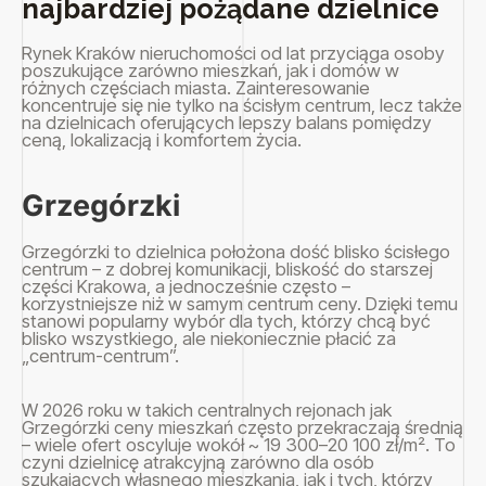
najbardziej pożądane dzielnice
Rynek Kraków nieruchomości od lat przyciąga osoby
poszukujące zarówno mieszkań, jak i domów w
różnych częściach miasta. Zainteresowanie
koncentruje się nie tylko na ścisłym centrum, lecz także
na dzielnicach oferujących lepszy balans pomiędzy
ceną, lokalizacją i komfortem życia.
Grzegórzki
Grzegórzki to dzielnica położona dość blisko ścisłego
centrum – z dobrej komunikacji, bliskość do starszej
części Krakowa, a jednocześnie często –
korzystniejsze niż w samym centrum ceny. Dzięki temu
stanowi popularny wybór dla tych, którzy chcą być
blisko wszystkiego, ale niekoniecznie płacić za
„centrum-centrum”.
W 2026 roku w takich centralnych rejonach jak
Grzegórzki ceny mieszkań często przekraczają średnią
– wiele ofert oscyluje wokół ~ 19 300–20 100 zł/m². To
czyni dzielnicę atrakcyjną zarówno dla osób
szukających własnego mieszkania, jak i tych, którzy