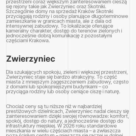
przestrzeni coraz większym zainteresowaniem cieszą
się rejony takie jak Zwierzyniec oraz Skotniki.
Szczególnie domy na sprzedaż Kraków Skotniki
przyciągają rodziny i osoby planujące długoterminowe
zamieszkanie w granicach miasta, ale z dala od
intensywnej zabudowy. To lokalizacje oferujące
kameralny charakter, dostęp do terenów zielonych i
jednocześnie dobrą komunikację z pozostałymi
częściami Krakowa.
Zwierzyniec
Dla szukających spokoju, zieleni i większej przestrzeni,
Zwierzyniec staje się bardzo atrakcyjny. To część
miasta z mniejszym zagęszczeniem zabudowy, często
z domami lub spokojniejszymi budynkami – co
przyciąga rodziny lub osoby ceniące ciszę i naturę.
Chociaż ceny są tu niższe niż w najbardziej
prestiżowych dzielnicach, Zwierzyniec nadal cieszy się
zainteresowaniem dzięki swojej równowadze: komfort,
spokój, dostęp do natury, a jednocześnie dostęp do
infrastruktury miejskiej. W 2026 roku standardowe
mieszkania w wielu częściach miasta – a zwłaszcza
poza ścisłym centrum – mieszczą się raczej w dolnej