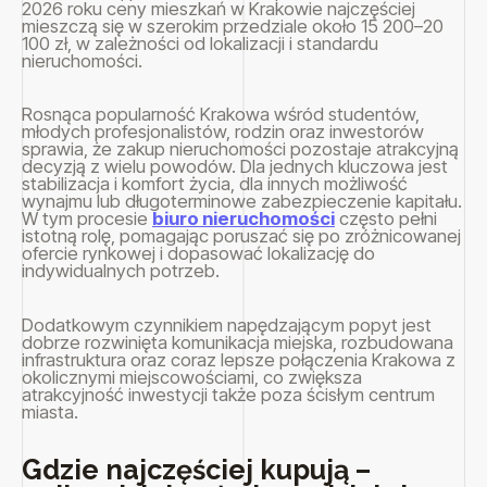
2026 roku ceny mieszkań w Krakowie najczęściej
mieszczą się w szerokim przedziale około 15 200–20
100 zł, w zależności od lokalizacji i standardu
nieruchomości.
Rosnąca popularność Krakowa wśród studentów,
młodych profesjonalistów, rodzin oraz inwestorów
sprawia, że zakup nieruchomości pozostaje atrakcyjną
decyzją z wielu powodów. Dla jednych kluczowa jest
stabilizacja i komfort życia, dla innych możliwość
wynajmu lub długoterminowe zabezpieczenie kapitału.
W tym procesie
biuro nieruchomości
często pełni
istotną rolę, pomagając poruszać się po zróżnicowanej
ofercie rynkowej i dopasować lokalizację do
indywidualnych potrzeb.
Dodatkowym czynnikiem napędzającym popyt jest
dobrze rozwinięta komunikacja miejska, rozbudowana
infrastruktura oraz coraz lepsze połączenia Krakowa z
okolicznymi miejscowościami, co zwiększa
atrakcyjność inwestycji także poza ścisłym centrum
miasta.
Gdzie najczęściej kupują –