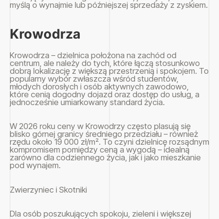
myślą o wynajmie lub późniejszej sprzedaży z zyskiem.
Krowodrza
Krowodrza – dzielnica położona na zachód od
centrum, ale należy do tych, które łączą stosunkowo
dobrą lokalizację z większą przestrzenią i spokojem. To
popularny wybór zwłaszcza wśród studentów,
młodych dorosłych i osób aktywnych zawodowo,
które cenią dogodny dojazd oraz dostęp do usług, a
jednocześnie umiarkowany standard życia.
W 2026 roku ceny w Krowodrzy często plasują się
blisko górnej granicy średniego przedziału – również
rzędu około 19 000 zł/m². To czyni dzielnicę rozsądnym
kompromisem pomiędzy ceną a wygodą – idealną
zarówno dla codziennego życia, jak i jako mieszkanie
pod wynajem.
Zwierzyniec i Skotniki
Dla osób poszukujących spokoju, zieleni i większej