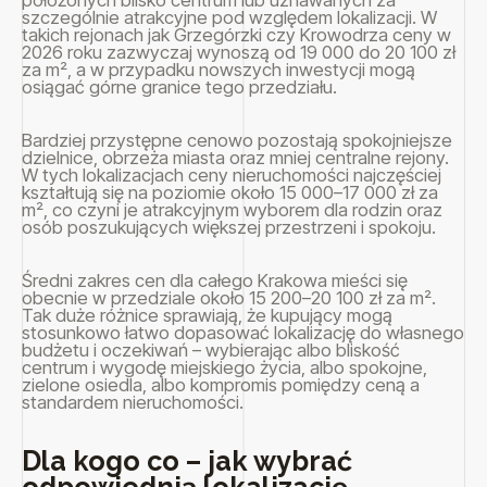
szczególnie atrakcyjne pod względem lokalizacji. W
takich rejonach jak Grzegórzki czy Krowodrza ceny w
2026 roku zazwyczaj wynoszą od 19 000 do 20 100 zł
za m², a w przypadku nowszych inwestycji mogą
osiągać górne granice tego przedziału.
Bardziej przystępne cenowo pozostają spokojniejsze
dzielnice, obrzeża miasta oraz mniej centralne rejony.
W tych lokalizacjach ceny nieruchomości najczęściej
kształtują się na poziomie około 15 000–17 000 zł za
m², co czyni je atrakcyjnym wyborem dla rodzin oraz
osób poszukujących większej przestrzeni i spokoju.
Średni zakres cen dla całego Krakowa mieści się
obecnie w przedziale około 15 200–20 100 zł za m².
Tak duże różnice sprawiają, że kupujący mogą
stosunkowo łatwo dopasować lokalizację do własnego
budżetu i oczekiwań – wybierając albo bliskość
centrum i wygodę miejskiego życia, albo spokojne,
zielone osiedla, albo kompromis pomiędzy ceną a
standardem nieruchomości.
Dla kogo co – jak wybrać
odpowiednią lokalizację