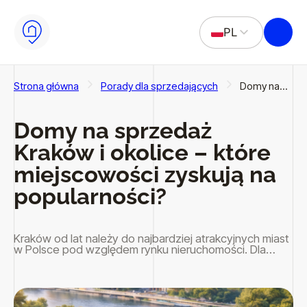
Przejdź do głównej treści
Przejdź do stopki
PL
EN
Strona główna
Porady dla sprzedających
Domy na…
Domy na sprzedaż
Kraków i okolice – które
miejscowości zyskują na
popularności?
Kraków od lat należy do najbardziej atrakcyjnych miast
w Polsce pod względem rynku nieruchomości. Dla…