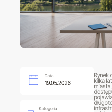
Rynek 
Data
kilka l
19.05.2026
miasta,
dostępu
pojawi
długot
infrast
Kategoria