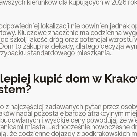
kawszych kierunków dla kupujących w 2026 rok
dpowiedniej lokalizacji nie powinien jednak op
towy. Kluczowe znaczenie ma codzienna wygod
do szkół, jakość dróg oraz potencjał wzrostu
 Dom to zakup na dekady, dlatego decyzja wym
przypadku standardowego mieszkania.
 lepiej kupić dom w Krako
stem?
no z najczęściej zadawanych pytań przez oso
ków nadal pozostaje bardzo atrakcyjnym miej
 budowlanych i wysokie ceny powodują, że wie
ranicami miasta. Jednocześnie nowoczesne dr
ją, że codzienne dojazdy z podkrakowskich m