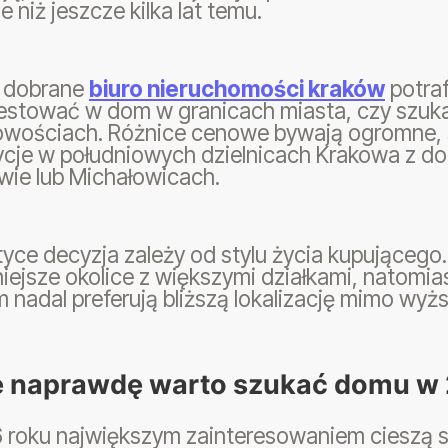
e niż jeszcze kilka lat temu.
 dobrane
biuro nieruchomości kraków
potraf
westować w dom w granicach miasta, czy szuka
owościach. Różnice cenowe bywają ogromne,
ycje w południowych dzielnicach Krakowa z do
wie lub Michałowicach.
yce decyzja zależy od stylu życia kupującego.
iejsze okolice z większymi działkami, natomi
 nadal preferują bliższą lokalizację mimo wy
e naprawdę warto szukać domu w
roku największym zainteresowaniem cieszą się