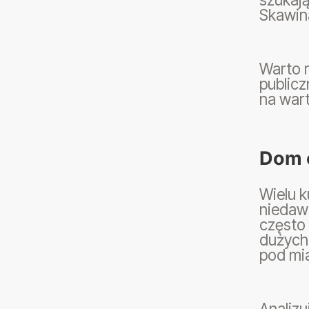
Skawina
Warto 
publicz
na wart
Dom c
Wielu 
niedaw
często 
dużych
pod mi
Analiz