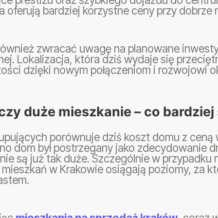
 oferują bardziej korzystne ceny przy dobrze r
również zwracać uwagę na planowane inwesty
nej. Lokalizacja, która dziś wydaje się przecię
ości dzięki nowym połączeniom i rozwojowi ok
zy duże mieszkanie – co bardziej 
kupujących porównuje dziś koszt domu z ceną
no dom był postrzegany jako zdecydowanie dro
nie są już tak duże. Szczególnie w przypadku
 mieszkań w Krakowie osiągają poziomy, za k
astem.
ując
mieszkania na sprzedaż kraków
, coraz 