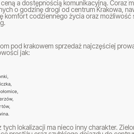
 ceną a dostępnością komunikacyjną. Coraz m
ych o godzinę drogi od centrum Krakowa, nawe
ię komfort codziennego życia oraz możliwość 
g.
dom pod krakowem sprzedaż najczęściej prowad
wości jak:
onki,
iczka,
ołomice,
erzów,
rtów,
ina.
 tych lokalizacji ma nieco inny charakter. Ziel
ce prestiżu oraz szybkiego dojazdu do centr