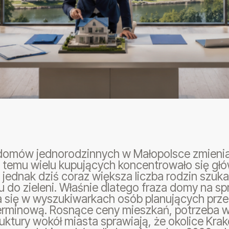
domów jednorodzinnych w Małopolsce zmienia 
at temu wielu kupujących koncentrowało się g
 jednak dziś coraz większa liczba rodzin szuka
 do zieleni. Właśnie dlatego fraza domy na s
a się w wyszukiwarkach osób planujących prz
erminową. Rosnące ceny mieszkań, potrzeba w
ruktury wokół miasta sprawiają, że okolice Kra