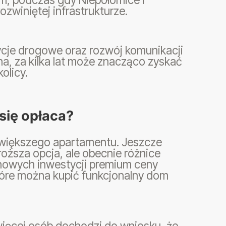
ozwiniętej infrastrukturze.
cje drogowe oraz rozwój komunikacji
tna, za kilka lat może znacząco zyskać
olicy.
się opłaca?
 większego apartamentu. Jeszcze
ższa opcja, ale obecnie różnice
 nowych inwestycji premium ceny
tóre można kupić funkcjonalny dom
więcej osób dochodzi do wniosku, że