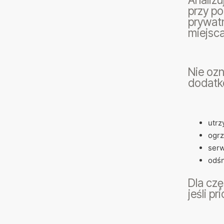
przy p
prywatn
miejsc
Nie oz
dodatk
utrz
ogrz
serw
odśn
Dla cz
jeśli p