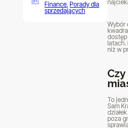
najcie
Finance
,
Porady dla
sprzedających
Wybór o
kwadra
dostęp 
latach.
niż w 
Czy
mia
To jed
Sam Kra
działek
poza g
sprawia