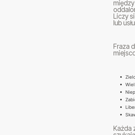
między
oddalon
Liczy s
lub usłu
Fraza 
miejsco
Ziel
Wiel
Niep
Zabi
Libe
Skaw
Każda z
szukają