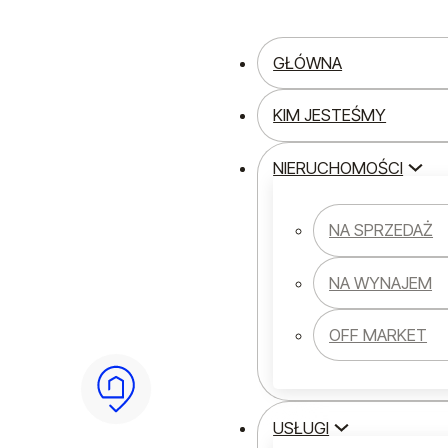
Przejdź do głównej treści
Przejdź do stopki
GŁÓWNA
KIM JESTEŚMY
NIERUCHOMOŚCI
Strona główna
Finance
Domy na sprzedaż 
NA SPRZEDAŻ
Domy na sprze
NA WYNAJEM
Kraków i okoli
OFF MARKET
naprawdę wart
domu w 2026?
USŁUGI