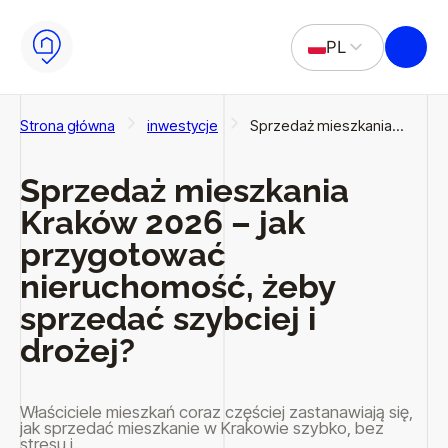
Przejdź do głównej treści
Przejdź do stopki
PL
EN
Strona główna
inwestycje
Sprzedaż mieszkania…
Sprzedaż mieszkania
Kraków 2026 – jak
przygotować
nieruchomość, żeby
sprzedać szybciej i
drożej?
Właściciele mieszkań coraz częściej zastanawiają się,
jak sprzedać mieszkanie w Krakowie szybko, bez
stresu i…