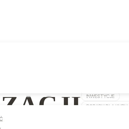
WSZYSTKIE
BEZPIECZEŃSTWO
FINANCE
HISTORIE KLIENTÓ
ZACJI
INWESTYCJE
PORADY DLA KUPU
PORADY DLA SPRZ
Ć
WNĘTRZA