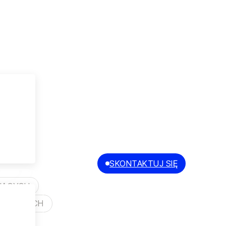
W
SKONTAKTUJ SIĘ
PL
EN
JĄCYCH
EDAJĄCYCH