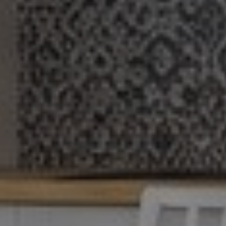
Twoje imię
*
Twój numer telefonu
*
Adres E-mail
*