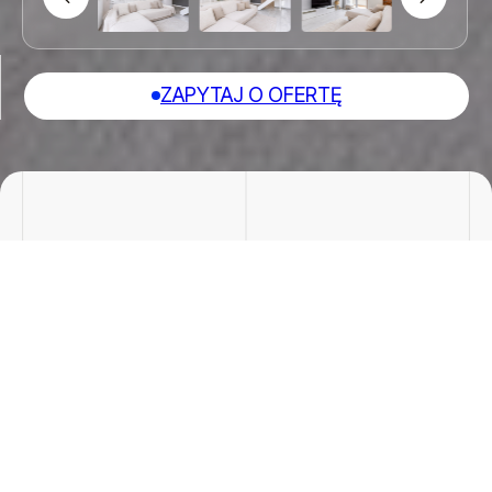
ZAPYTAJ O OFERTĘ
Pokoje
Cena/m²
3 pokoi
15253.7 zł
Powierzchnia
Cena:
62.87 m²
959000 zł