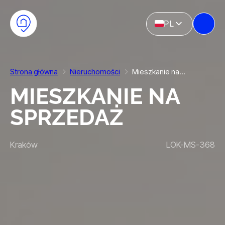
Przejdź do głównej treści
Przejdź do stopki
PL
EN
Strona główna
Nieruchomości
Mieszkanie na…
MIESZKANIE NA
SPRZEDAŻ
Kraków
LOK-MS-368