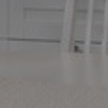
Akceptuję
Politykę Prywatności
POPROŚ O OFERTĘ