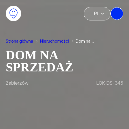
Przejdź do głównej treści
Przejdź do stopki
PL
EN
Strona główna
Nieruchomości
Dom na…
DOM NA
SPRZEDAŻ
Zabierzów
LOK-DS-345