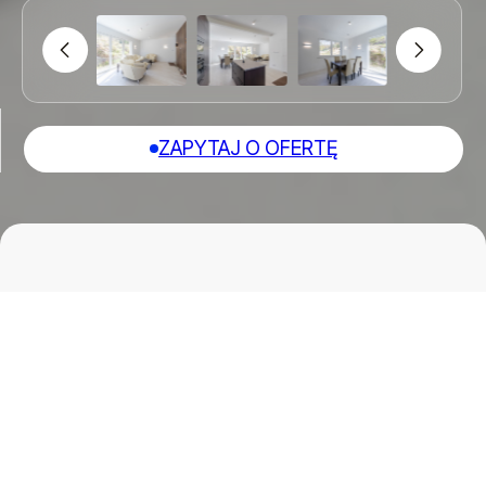
ZAPYTAJ O OFERTĘ
Pokoje
Cena/m²
4 pokoi
10336.21 zł
Powierzchnia
Cena:
116 m²
1199000 zł