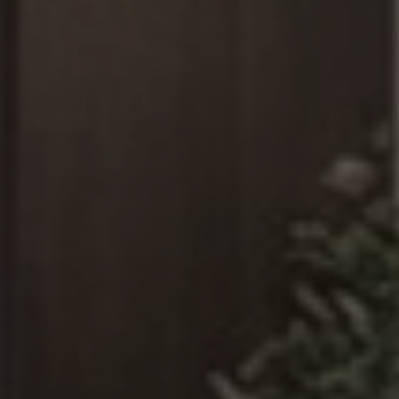
Twoje imię
*
Twój numer telefonu
*
Adres E-mail
*