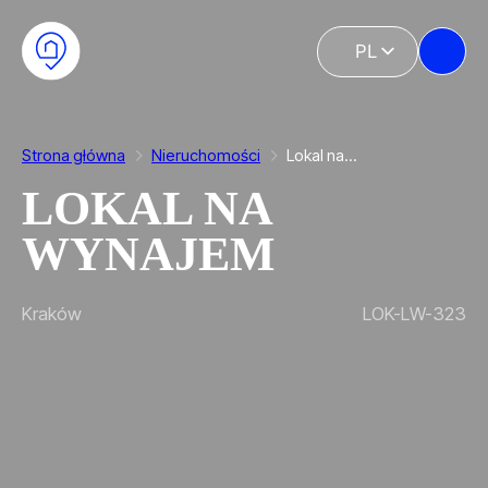
Przejdź do głównej treści
Przejdź do stopki
PL
EN
Strona główna
Nieruchomości
Lokal na…
LOKAL NA
WYNAJEM
Kraków
LOK-LW-323