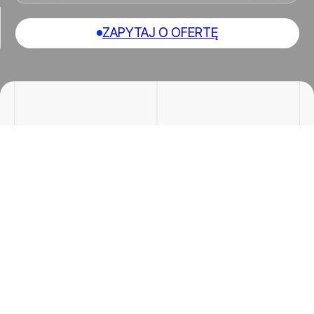
ZAPYTAJ O OFERTĘ
Pokoje
Cena/m²
1 pokoi
90 zł
Powierzchnia
Cena:
49 m²
4410 zł
12 ofert