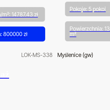
Pokoje: 5 pokoi
/m²: 14787.43 zł
Powierzchnia: 1
: 800000 zł
m²
LOK-MS-338
Myślenice (gw)
daż