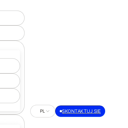
Liczba pokoi
1
SKONTAKTUJ SIĘ
PL
2
EN
3