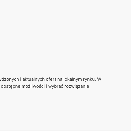
dzonych i aktualnych ofert na lokalnym rynku. W
 dostępne możliwości i wybrać rozwiązanie
j nieruchomości. Każda oferta jest dokładnie
y czuwa doświadczony
makler nieruchomości
, który
z rynku wtórnego. Proponowane
mieszkania na