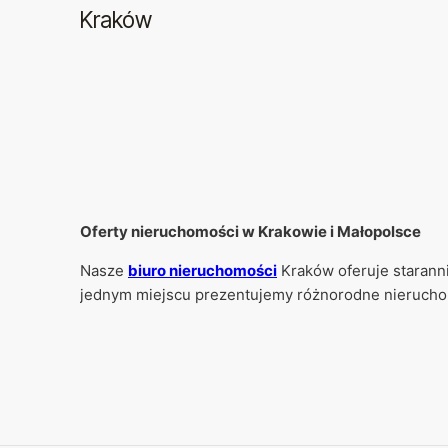
Kraków
Oferty nieruchomości w Krakowie i Małopolsce
Nasze
biuro nieruchomości
Kraków
oferuje starann
jednym miejscu prezentujemy różnorodne
nierucho
najlepiej dopasowane do indywidualnych potrzeb.
Jako profesjonalne
biuro nieruchomości
zapewniamy 
analizowana pod względem lokalizacji, stanu praw
wspiera klientów na każdym etapie podejmowania de
Oferty mieszkań
dostępne w naszej bazie obejmują