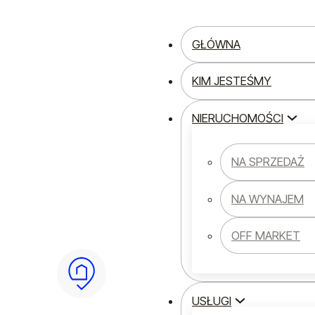
Przejdź do głównej treści
Przejdź do stopki
GŁÓWNA
KIM JESTEŚMY
NIERUCHOMOŚCI
Strona główna
Nieruchomości
Oferty nieruchomości
NA SPRZEDAŻ
NA WYNAJEM
Nieruchomość
OFF MARKET
WSZYSTKIE OFERTY
DOM
DZIALKA
USŁUGI