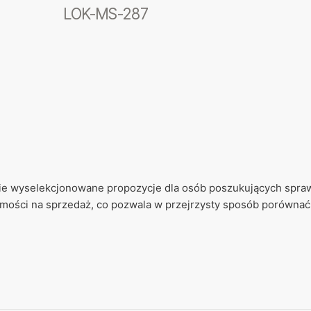
LOK-MS-287
ie wyselekcjonowane propozycje dla osób poszukujących spraw
mości na sprzedaż
, co pozwala w przejrzysty sposób porównać
rzetelną obsługę oraz jasny proces poszukiwania odpowiednie
nego oraz potencjału użytkowego. Nad przebiegiem współprac
cyzji.
 zarówno nowoczesne inwestycje deweloperskie, jak i lokale 