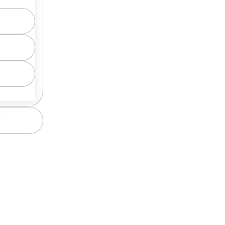
4
5
6+
Cena za m²