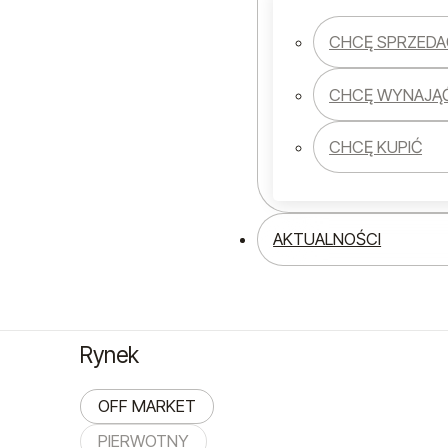
HALA
CHCĘ SPRZEDA
LOKAL
MIESZKANIE
CHCĘ WYNAJĄ
OBIEKT
CHCĘ KUPIĆ
Transakcja
AKTUALNOŚCI
NA SPRZEDAŻ
NA WYNAJEM
Rynek
OFF MARKET
PIERWOTNY