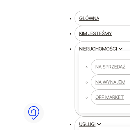
Przejdź do głównej treści
Przejdź do stopki
GŁÓWNA
KIM JESTEŚMY
NIERUCHOMOŚCI
Strona główna
inwestycje
Zakup nierucho
NA SPRZEDAŻ
Zakup nieruch
NA WYNAJEM
Krakowie prze
OFF MARKET
cudzoziemca – 
podatki i fina
USŁUGI