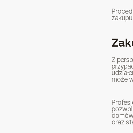
Procedu
zakupu
Zak
Z persp
przypa
udział
może w
Profes
pozwol
domów 
oraz st