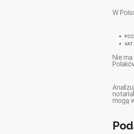
W Pols
PCC 
VAT 
Nie ma
Polakó
Analiz
notaria
mogą w
Pod