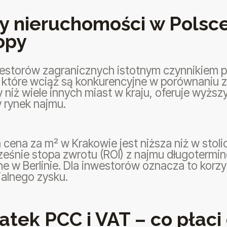
y nieruchomości w Polsce
opy
westorów zagranicznych istotnym czynnikiem 
 które wciąż są konkurencyjne w porównaniu z
 niż wiele innych miast w kraju, oferuje wyższ
y rynek najmu.
 cena za m² w Krakowie jest niższa niż w stol
ześnie stopa zwrotu (ROI) z najmu długoterm
e w Berlinie. Dla inwestorów oznacza to korz
jalnego zysku.
atek PCC i VAT – co płac