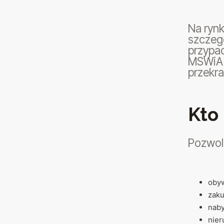
Na rynk
szczeg
przypad
MSWiA n
przekr
Kto
Pozwol
obyw
zaku
naby
nier