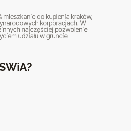
ś mieszkanie do kupienia kraków,
zynarodowych korporacjach. W
zinnych najczęściej pozwolenie
byciem udziału w gruncie
MSWiA?