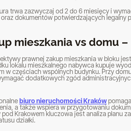
ra trwa zazwyczaj od 2 do 6 miesięcy i wyma
 oraz dokumentów potwierdzających legalny p
up mieszkania vs domu –
ektywy prawnej zakup mieszkania w bloku jes
dku lokalu mieszkalnego nabywca kupuje wyo
em w częściach wspólnych budynku. Przy domu 
ymagać dodatkowych zgód administracyjnyc
jonalne
biuro nieruchomości Kraków
pomaga 
enia, a także wspiera w przygotowaniu dokum
pod Krakowem kluczowa jest analiza planu z
atusu działki.