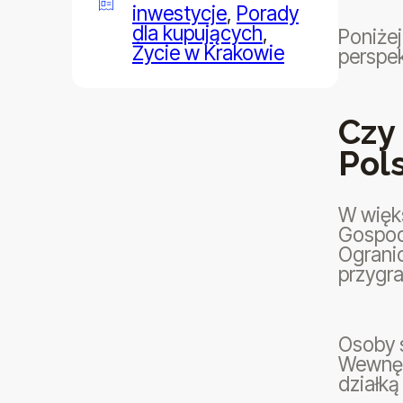
inwestycje
,
Porady
dla kupujących
,
Poniżej
Życie w Krakowie
perspe
Czy
Pol
W więks
Gospod
Ograni
przygr
Osoby 
Wewnęt
działką