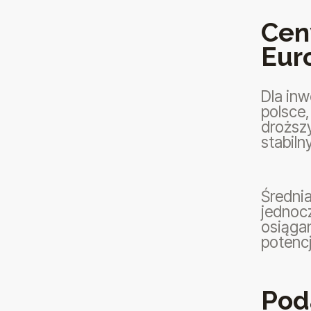
Cen
Eur
Dla in
polsce,
droższy
stabiln
Średnia
jednoc
osiągan
potenc
Pod