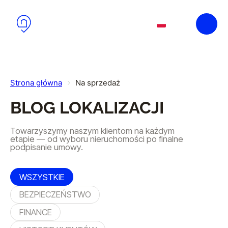
Przejdź do głównej treści
Przejdź do stopki
PL
EN
Strona główna
Na sprzedaż
BLOG LOKALIZACJI
Towarzyszymy naszym klientom na każdym
etapie — od wyboru nieruchomości po finalne
podpisanie umowy.
WSZYSTKIE
BEZPIECZEŃSTWO
FINANCE