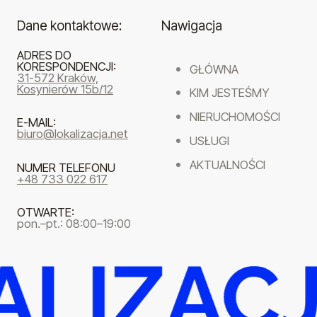
Dane kontaktowe:
Nawigacja
ADRES DO
KORESPONDENCJI:
GŁÓWNA
31-572 Kraków,
Kosynierów 15b/12
KIM JESTEŚMY
NIERUCHOMOŚCI
E-MAIL:
biuro@lokalizacja.net
USŁUGI
AKTUALNOŚCI
NUMER TELEFONU
+48 733 022 617
OTWARTE:
pon.–pt.: 08:00–19:00