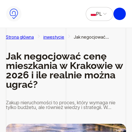
Przejdź do głównej treści
Przejdź do stopki
PL
EN
Strona główna
inwestycje
Jak negocjować…
Jak negocjować cenę
mieszkania w Krakowie w
2026 i ile realnie można
ugrać?
Zakup nieruchomości to proces, który wymaga nie
tylko budżetu, ale również wiedzy i strategii. W…