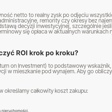
ość netto to realny zysk po odjęciu wszystki
administracyjne, remonty czy okresy bez naje
stawą decyzji inwestycyjnej, szczególnie jeśl
erminowy się opłaca w aktualnych warunkach 
iczyć ROI krok po kroku?
turn on Investment) to podstawowy wskaźnik,
cji w mieszkanie pod wynajem. Aby go obliczyć
w określamy całkowity koszt zakupu:
 nieruchomości,