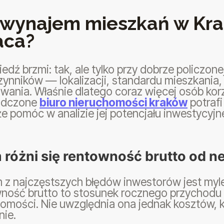
 wynajem mieszkań w Kra
aca?
dź brzmi: tak, ale tylko przy dobrze policzon
zynników — lokalizacji, standardu mieszkania
wania. Właśnie dlatego coraz więcej osób korz
adczone
biuro nieruchomości kraków
potrafi
że pomóc w analizie jej potencjału inwestycyjn
różni się rentowność brutto od n
z najczęstszych błędów inwestorów jest mylen
ność brutto to stosunek rocznego przychodu 
homości. Nie uwzględnia ona jednak kosztów, 
nie.