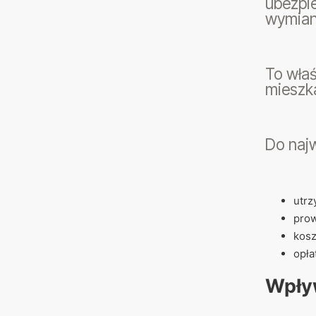
ubezpie
wymian
To właś
mieszka
Do naj
utrz
prow
kosz
opła
Wpły