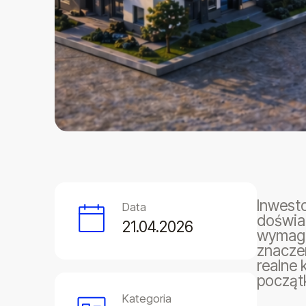
Inwesto
Data
doświad
21.04.2026
wymagaj
znaczen
realne
początk
Kategoria