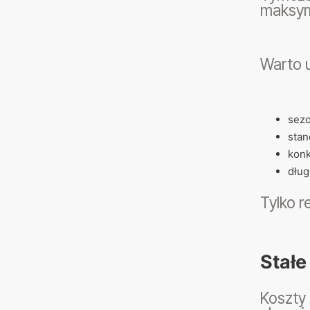
maksym
Warto 
sez
stan
konk
dług
Tylko r
Stałe
Koszty 