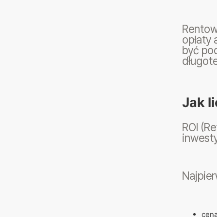
Rentown
opłaty 
być pod
długot
Jak l
ROI (Re
inwesty
Najpier
cena