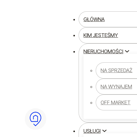
Przejdź do głównej treści
Przejdź do stopki
GŁÓWNA
KIM JESTEŚMY
NIERUCHOMOŚCI
Strona główna
inwestycje
Jak policzyć o
NA SPRZEDAŻ
Jak policzyć op
NA WYNAJEM
mieszkania po
OFF MARKET
wynajem w Kr
2026?
USŁUGI