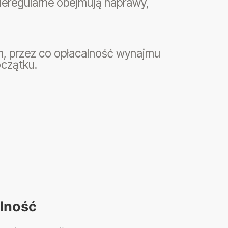
nieregularne obejmują naprawy,
ch, przez co opłacalność wynajmu
oczątku.
lność