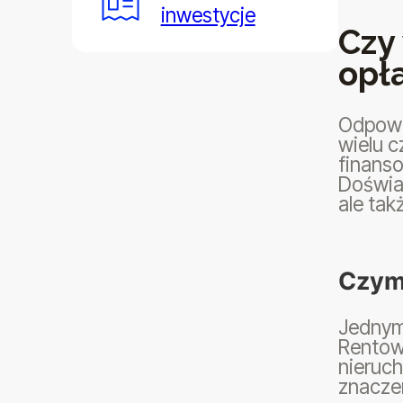
inwestycje
Czy
opł
Odpowie
wielu c
finanso
Doświ
ale tak
Czym 
Jednym 
Rentow
nieruc
znacze