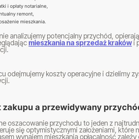
tki i opłaty notarialne,
tualny remont,
sażenie mieszkania.
ie analizujemy potencjalny przychód, opieraj
eglądając
mieszkania na sprzedaż kraków
i 
cji.
u odejmujemy koszty operacyjne i dzielimy zy
cji.
t zakupu a przewidywany przychó
e oszacowanie przychodu to jeden z najtrudn
eruje się optymistycznymi założeniami, które 
sem wynajem mieszkania opłacalność zależy o