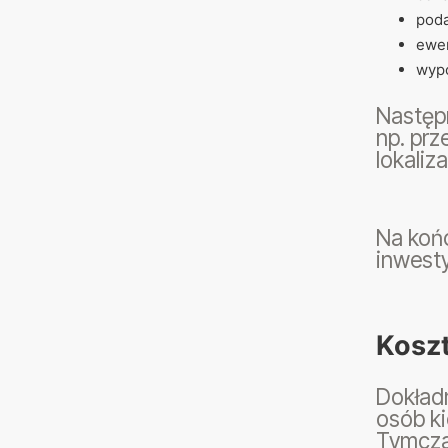
poda
ewen
wypo
Następn
np. prz
lokaliza
Na końc
inwesty
Kosz
Dokładn
osób ki
Tymcza