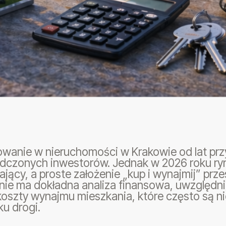
wanie w nieruchomości w Krakowie od lat prz
czonych inwestorów. Jednak w 2026 roku ryne
ący, a proste założenie „kup i wynajmij” prz
ie ma dokładna analiza finansowa, uwzględnia
 koszty wynajmu mieszkania, które często są
u drogi.